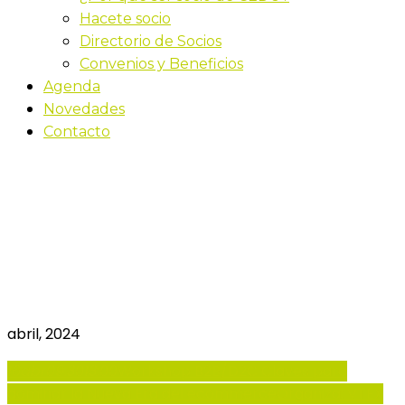
Hacete socio
Directorio de Socios
Convenios y Beneficios
Agenda
Novedades
Contacto
Workshop B2B/D2C
Claves para dominar la
Nueva Era del
ecommerce
abril, 2024
16
abr
09:30
13:00
Workshop B2B/D2C Claves para
dominar la Nueva Era del ecommerce
Organiza: VTEX