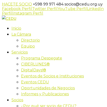
HACETE SOCIO
+598 99 971 484
socios@cedu.org.uy
Facebook Perfil
Twitter Perfil
YouTube Perfil
LinkedIn
Perfil
Instagram Perfil
Inicio
La Cámara
Directorio
Equipo
Servicios
Programa Despegate
CIBERLUNES®
DigitalDays!®
Eventos de Socios e Instituciones
Eventos CEDU
Oportunidades de Negocios
Informes y Publicaciones
Socios
¿Por qué ser socio de CEDU?