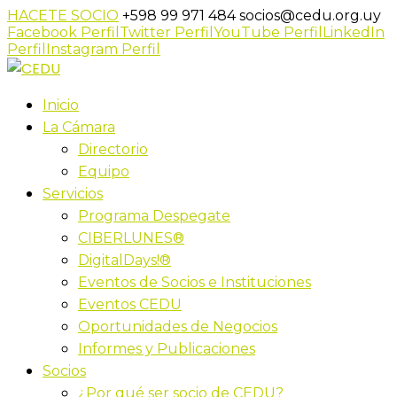
HACETE SOCIO
+598 99 971 484
socios@cedu.org.uy
Facebook Perfil
Twitter Perfil
YouTube Perfil
LinkedIn
Perfil
Instagram Perfil
Inicio
La Cámara
Directorio
Equipo
Servicios
Programa Despegate
CIBERLUNES®
DigitalDays!®
Eventos de Socios e Instituciones
Eventos CEDU
Oportunidades de Negocios
Informes y Publicaciones
Socios
¿Por qué ser socio de CEDU?