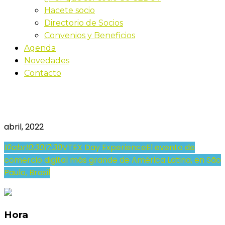
Hacete socio
Directorio de Socios
Convenios y Beneficios
Agenda
Novedades
Contacto
VTEX Day Experience
abril, 2022
10
abr
10:30
17:30
VTEX Day Experience
El evento de
comercio digital más grande de América Latina, en São
Paulo, Brasil
Hora