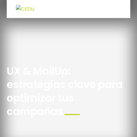
UX & MailUp:
estrategias clave para
optimizar tus
campañas