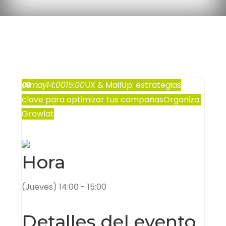
09
may
14:00
15:00
UX & MailUp: estrategias
clave para optimizar tus campañas
Organiza:
Growlat
Hora
(Jueves) 14:00 - 15:00
Detalles del evento