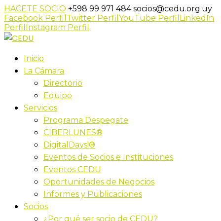
HACETE SOCIO
+598 99 971 484
socios@cedu.org.uy
Facebook Perfil
Twitter Perfil
YouTube Perfil
LinkedIn
Perfil
Instagram Perfil
Inicio
La Cámara
Directorio
Equipo
Servicios
Programa Despegate
CIBERLUNES®
DigitalDays!®
Eventos de Socios e Instituciones
Eventos CEDU
Oportunidades de Negocios
Informes y Publicaciones
Socios
¿Por qué ser socio de CEDU?