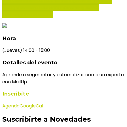
25
abr
14:00
15:00
Personalización y Automatización
Inteligente: lleva tus Campañas al Siguiente
Nivel
Organiza: Growlat
Hora
(Jueves) 14:00 - 15:00
Detalles del evento
Aprende a segmentar y automatizar como un experto
con MailUp.
Inscribite
Agenda
GoogleCal
Suscribirte a Novedades