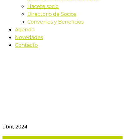
Hacete socio
Directorio de Socios
Convenios y Beneficios
Agenda
Novedades
Contacto
Personalización y
Automatización
Inteligente: lleva tus
Campañas al Siguiente
Nivel
abril, 2024