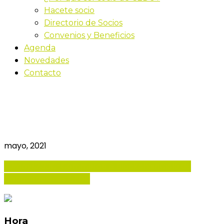
Hacete socio
Directorio de Socios
Convenios y Beneficios
Agenda
Novedades
Contacto
C-Commerce &
Blockchain
mayo, 2021
20
may
10:00
C-Commerce & Blockchain
Ciclo de
Capacitaciones CEDU
Hora