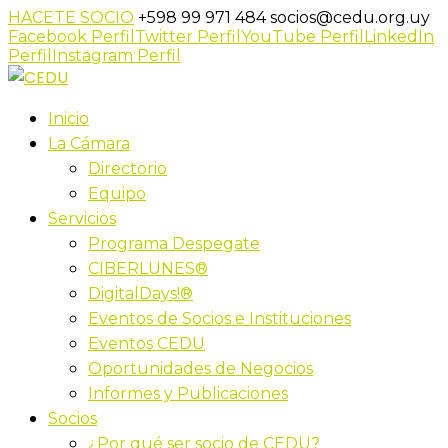
HACETE SOCIO
+598 99 971 484
socios@cedu.org.uy
Facebook Perfil
Twitter Perfil
YouTube Perfil
LinkedIn
Perfil
Instagram Perfil
Inicio
La Cámara
Directorio
Equipo
Servicios
Programa Despegate
CIBERLUNES®
DigitalDays!®
Eventos de Socios e Instituciones
Eventos CEDU
Oportunidades de Negocios
Informes y Publicaciones
Socios
¿Por qué ser socio de CEDU?