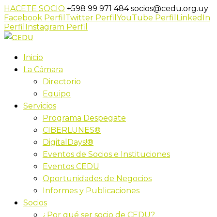
HACETE SOCIO
+598 99 971 484
socios@cedu.org.uy
Facebook Perfil
Twitter Perfil
YouTube Perfil
LinkedIn
Perfil
Instagram Perfil
Inicio
La Cámara
Directorio
Equipo
Servicios
Programa Despegate
CIBERLUNES®
DigitalDays!®
Eventos de Socios e Instituciones
Eventos CEDU
Oportunidades de Negocios
Informes y Publicaciones
Socios
¿Por qué ser socio de CEDU?