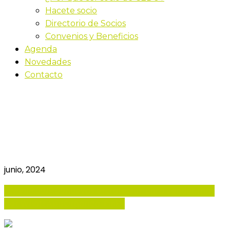
Hacete socio
Directorio de Socios
Convenios y Beneficios
Agenda
Novedades
Contacto
Nuevas estrategias para
vender más por
WhatsApp
junio, 2024
25
jun
18:00
19:00
Nuevas estrategias para vender más
por WhatsApp
Organiza: Pinky