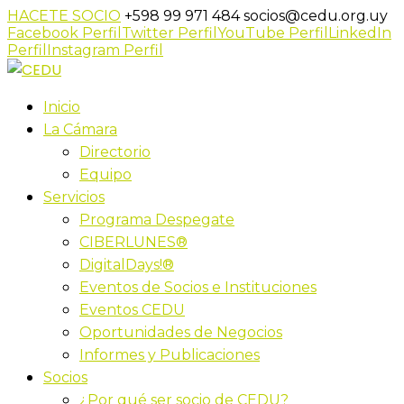
HACETE SOCIO
+598 99 971 484
socios@cedu.org.uy
Facebook Perfil
Twitter Perfil
YouTube Perfil
LinkedIn
Perfil
Instagram Perfil
Inicio
La Cámara
Directorio
Equipo
Servicios
Programa Despegate
CIBERLUNES®
DigitalDays!®
Eventos de Socios e Instituciones
Eventos CEDU
Oportunidades de Negocios
Informes y Publicaciones
Socios
¿Por qué ser socio de CEDU?