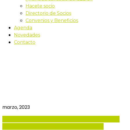
Hacete socio
Directorio de Socios
Convenios y Beneficios
Agenda
Novedades
Contacto
MailUp Academy: Los
KPIs del email marketing:
no se puede mejorar lo
que no se mide
marzo, 2023
30
mar
15:00
16:00
MailUp Academy: Los KPIs del email
marketing: no se puede mejorar lo que no se