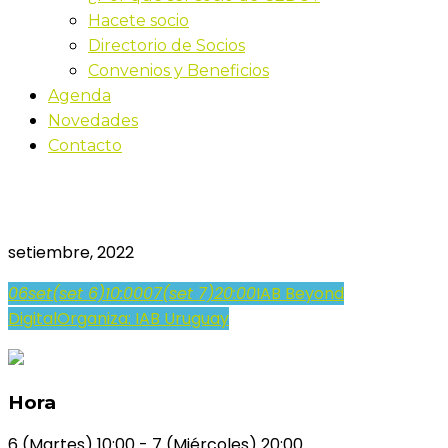
Hacete socio
Directorio de Socios
Convenios y Beneficios
Agenda
Novedades
Contacto
IAB Beyond Digital
setiembre, 2022
06
set
(set 6)
10:00
07
(set 7)
20:00
IAB Beyond
Digital
Organiza: IAB Uruguay
Hora
6 (Martes) 10:00 - 7 (Miércoles) 20:00