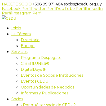
HACETE SOCIO
+598 99 971 484
socios@cedu.org.uy
Facebook Perfil
Twitter Perfil
YouTube Perfil
LinkedIn
Perfil
Instagram Perfil
Inicio
La Cámara
Directorio
Equipo
Servicios
Programa Despegate
CIBERLUNES®
DigitalDays!®
Eventos de Socios e Instituciones
Eventos CEDU
Oportunidades de Negocios
Informes y Publicaciones
Socios
¿Por qué ser socio de CEDU?