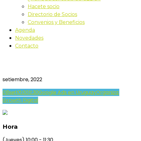
Hacete socio
Directorio de Socios
Convenios y Beneficios
Agenda
Novedades
Contacto
Google Ads en Uruguay
setiembre, 2022
08
set
10:00
11:30
Google Ads en Uruguay
Organiza:
Growth Digital
Hora
(Jueves) 10:00 - 11:30