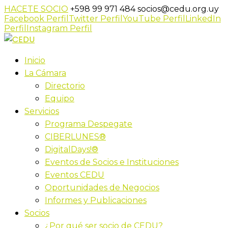
HACETE SOCIO
+598 99 971 484
socios@cedu.org.uy
Facebook Perfil
Twitter Perfil
YouTube Perfil
LinkedIn
Perfil
Instagram Perfil
Inicio
La Cámara
Directorio
Equipo
Servicios
Programa Despegate
CIBERLUNES®
DigitalDays!®
Eventos de Socios e Instituciones
Eventos CEDU
Oportunidades de Negocios
Informes y Publicaciones
Socios
¿Por qué ser socio de CEDU?