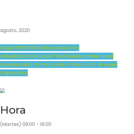
agosto, 2020
11
ago
09:00
16:00
Destacado
Evento
virtual
eCommerceDAY Montevideo Online [Live]
Experience
¡El comercio electrónico está en auge!
Capacitate.
Hora
(Martes) 09:00 - 16:00