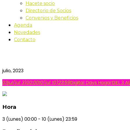
Hacete socio
Directorio de Socios
Convenios y Beneficios
Agenda
Novedades
Contacto
Digital Days Hogar
julio, 2023
03
jul
(jul 3)
00:00
10
(jul 10)
23:59
Digital Days Hogar
DEL 3 AL
Hora
3 (Lunes) 00:00 - 10 (Lunes) 23:59