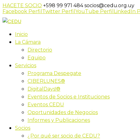
HACETE SOCIO
+598 99 971 484
socios@cedu.org.uy
Facebook Perfil
Twitter Perfil
YouTube Perfil
LinkedIn P
Inicio
La Cámara
Directorio
Equipo
Servicios
Programa Despegate
CIBERLUNES®
DigitalDays!®
Eventos de Socios e Instituciones
Eventos CEDU
Oportunidades de Negocios
Informes y Publicaciones
Socios
¿Por qué ser socio de CEDU?