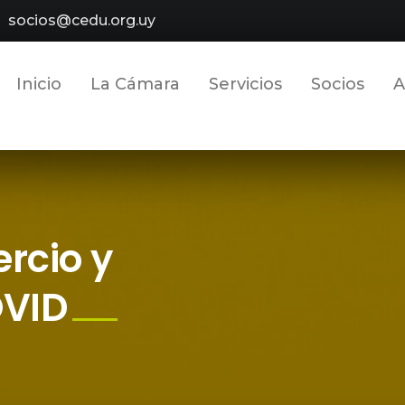
socios@cedu.org.uy
Inicio
La Cámara
Servicios
Socios
A
rcio y
OVID