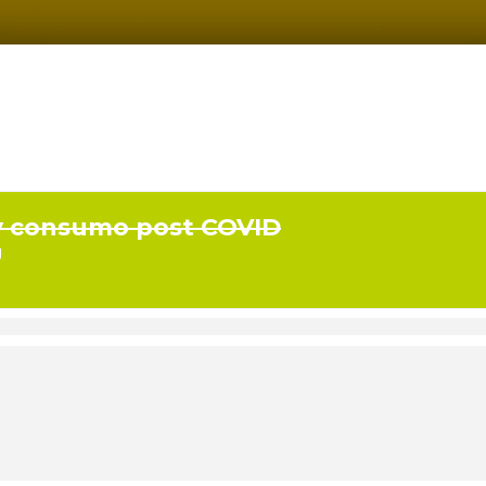
 y consumo post COVID
U