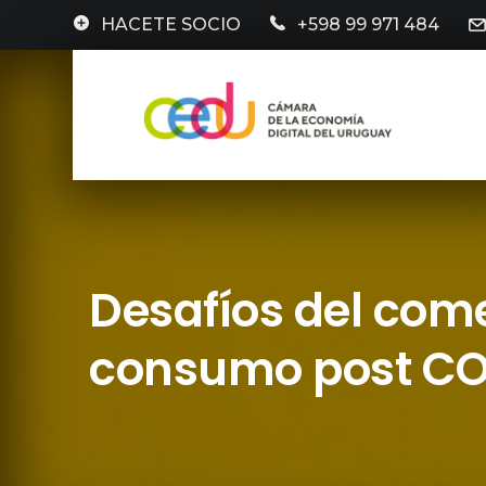
HACETE SOCIO
+598 99 971 484
Desafíos del come
consumo post C