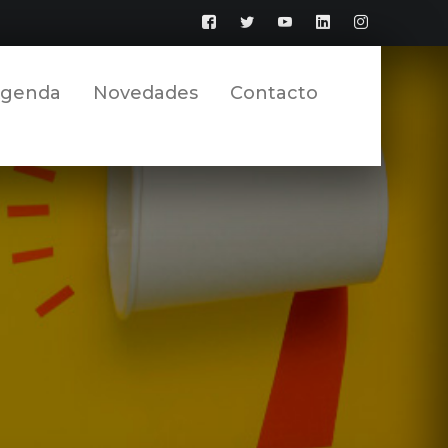
Facebook
Twitter
YouTube
LinkedIn
Instagram
Perfil
Perfil
Perfil
Perfil
Perfil
genda
Novedades
Contacto