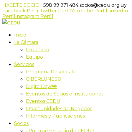
HACETE SOCIO
+598 99 971 484
socios@cedu.org.uy
Facebook Perfil
Twitter Perfil
YouTube Perfil
LinkedIn
Perfil
Instagram Perfil
Inicio
La Cámara
Directorio
Equipo
Servicios
Programa Despegate
CIBERLUNES®
DigitalDays!®
Eventos de Socios e Instituciones
Eventos CEDU
Oportunidades de Negocios
Informes y Publicaciones
Socios
¿Por qué ser socio de CEDU?