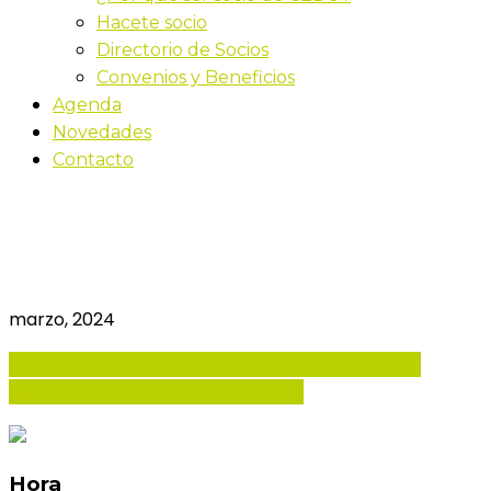
Hacete socio
Directorio de Socios
Convenios y Beneficios
Agenda
Novedades
Contacto
Desafíos de género en el
mundo tecnológico
marzo, 2024
18
mar
16:30
17:30
Desafíos de género en el mundo
tecnológico
Organiza: CPA Ferrere
Hora