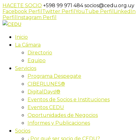
HACETE SOCIO
+598 99 971 484
socios@cedu.org.uy
Facebook Perfil
Twitter Perfil
YouTube Perfil
LinkedIn
Perfil
Instagram Perfil
Inicio
La Cámara
Directorio
Equipo
Servicios
Programa Despegate
CIBERLUNES®
DigitalDays!®
Eventos de Socios e Instituciones
Eventos CEDU
Oportunidades de Negocios
Informes y Publicaciones
Socios
¿Por qué ser socio de CEDU?