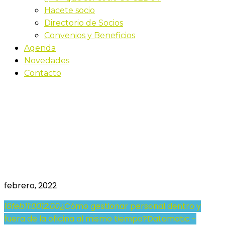
Hacete socio
Directorio de Socios
Convenios y Beneficios
Agenda
Novedades
Contacto
¿Cómo gestionar
personal dentro y fuera
de la oficina al mismo
tiempo?
febrero, 2022
16
feb
11:00
12:00
¿Cómo gestionar personal dentro y
fuera de la oficina al mismo tiempo?
Datamatic -