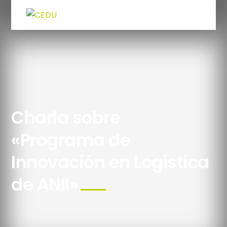
Charla sobre
«Programa de
Innovación en Logística
de ANII»