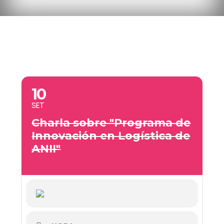
10
SET
Charla sobre "Programa de
Innovación en Logística de
ANII"