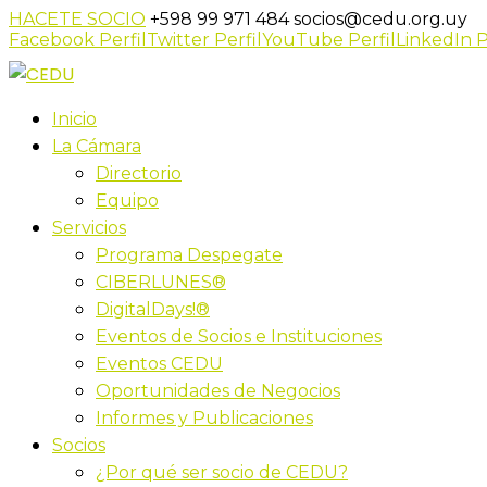
HACETE SOCIO
+598 99 971 484
socios@cedu.org.uy
Facebook Perfil
Twitter Perfil
YouTube Perfil
LinkedIn P
Inicio
La Cámara
Directorio
Equipo
Servicios
Programa Despegate
CIBERLUNES®
DigitalDays!®
Eventos de Socios e Instituciones
Eventos CEDU
Oportunidades de Negocios
Informes y Publicaciones
Socios
¿Por qué ser socio de CEDU?