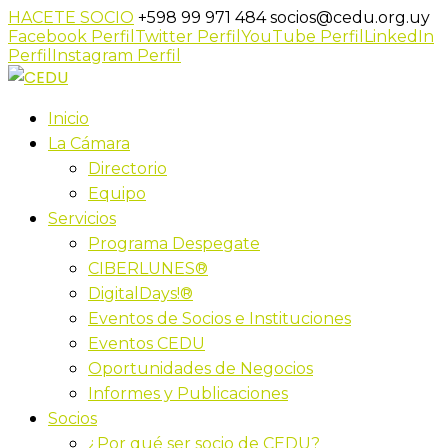
HACETE SOCIO
+598 99 971 484
socios@cedu.org.uy
Facebook Perfil
Twitter Perfil
YouTube Perfil
LinkedIn
Perfil
Instagram Perfil
Inicio
La Cámara
Directorio
Equipo
Servicios
Programa Despegate
CIBERLUNES®
DigitalDays!®
Eventos de Socios e Instituciones
Eventos CEDU
Oportunidades de Negocios
Informes y Publicaciones
Socios
¿Por qué ser socio de CEDU?