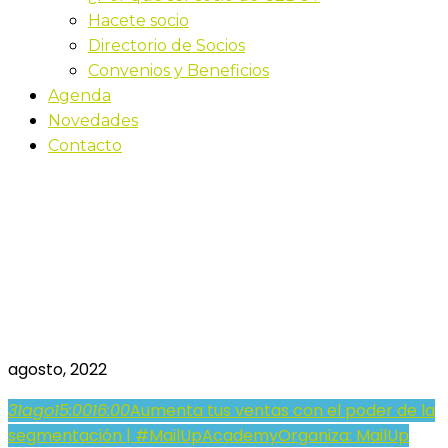
Hacete socio
Directorio de Socios
Convenios y Beneficios
Agenda
Novedades
Contacto
Aumenta tus ventas con
el poder de la
segmentación |
#MailUpAcademy
agosto, 2022
31
ago
15:00
16:00
Aumenta tus ventas con el poder de la
segmentación | #MailUpAcademy
Organiza: MailUp