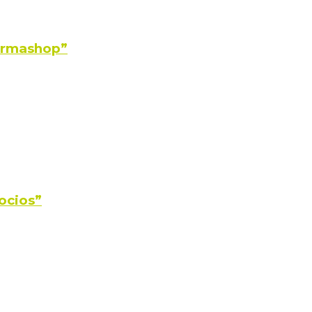
Farmashop”
ocios”