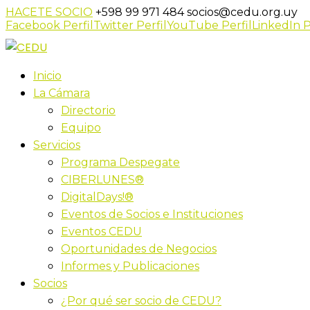
HACETE SOCIO
+598 99 971 484
socios@cedu.org.uy
Facebook Perfil
Twitter Perfil
YouTube Perfil
LinkedIn P
Inicio
La Cámara
Directorio
Equipo
Servicios
Programa Despegate
CIBERLUNES®
DigitalDays!®
Eventos de Socios e Instituciones
Eventos CEDU
Oportunidades de Negocios
Informes y Publicaciones
Socios
¿Por qué ser socio de CEDU?