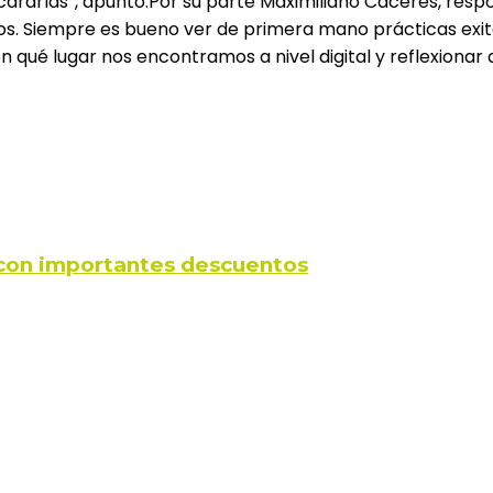
ararlas”, apuntó.Por su parte Maximiliano Cáceres, resp
os. Siempre es bueno ver de primera mano prácticas exit
n qué lugar nos encontramos a nivel digital y reflexion
s con importantes descuentos