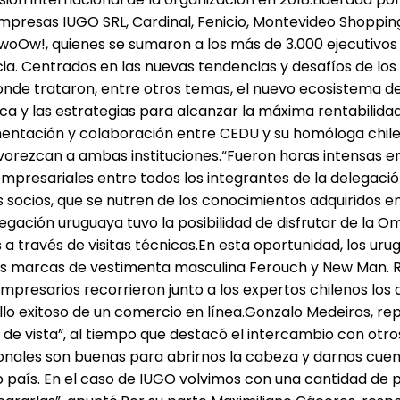
mpresas IUGO SRL, Cardinal, Fenicio, Montevideo Shoppin
oOw!, quienes se sumaron a los más de 3.000 ejecutivos d
cia. Centrados en las nuevas tendencias y desafíos de lo
nde trataron, entre otros temas, el nuevo ecosistema de
y las estrategias para alcanzar la máxima rentabilidad 
mentación y colaboración entre CEDU y su homóloga chi
orezcan a ambas instituciones.“Fueron horas intensas en l
mpresariales entre todos los integrantes de la delegación.
 socios, que se nutren de los conocimientos adquiridos en 
ión uruguaya tuvo la posibilidad de disfrutar de la Omn
s a través de visitas técnicas.En esta oportunidad, los u
as marcas de vestimenta masculina Ferouch y New Man. Re
 empresarios recorrieron junto a los expertos chilenos los
ollo exitoso de un comercio en línea.Gonzalo Medeiros, r
 de vista”, al tiempo que destacó el intercambio con otr
ionales son buenas para abrirnos la cabeza y darnos cue
país. En el caso de IUGO volvimos con una cantidad de p