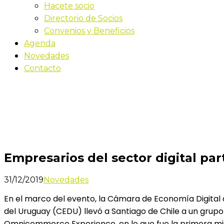
Hacete socio
Directorio de Socios
Convenios y Beneficios
Agenda
Novedades
Contacto
Novedades
Inicio
Empresarios del sector digital participaron en C
Empresarios del sector digital pa
31/12/2019
Novedades
En el marco del evento, la Cámara de Economía Digital
del Uruguay (CEDU) llevó a Santiago de Chile a un grup
Omnicommerce Experience, en lo que fue la primera misió