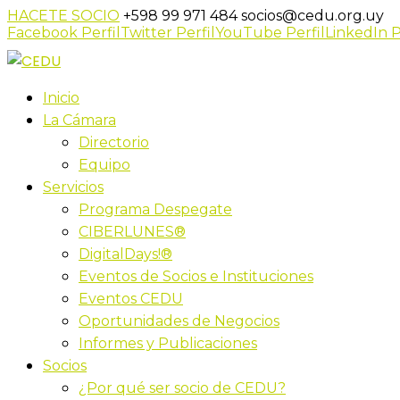
HACETE SOCIO
+598 99 971 484
socios@cedu.org.uy
Facebook Perfil
Twitter Perfil
YouTube Perfil
LinkedIn P
Inicio
La Cámara
Directorio
Equipo
Servicios
Programa Despegate
CIBERLUNES®
DigitalDays!®
Eventos de Socios e Instituciones
Eventos CEDU
Oportunidades de Negocios
Informes y Publicaciones
Socios
¿Por qué ser socio de CEDU?