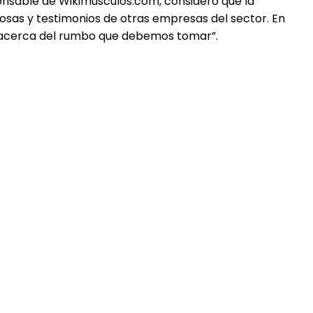
onsable de Wikimusculos.com, consideró que la
osas y testimonios de otras empresas del sector. En
ar acerca del rumbo que debemos tomar”.