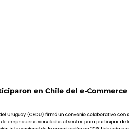
hile del e-Commerce Day andino
rticiparon en Chile del e-Commerc
 del Uruguay (CEDU) firmó un convenio colaborativo con 
o de empresarios vinculados al sector para participar de
n internacional de la organización en 2018.Liderada por 