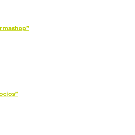
Farmashop”
ocios”