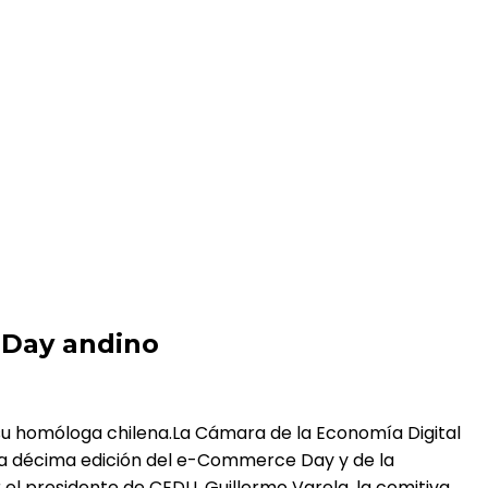
e Day andino
su homóloga chilena.La Cámara de la Economía Digital
 la décima edición del e-Commerce Day y de la
el presidente de CEDU, Guillermo Varela, la comitiva