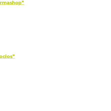
Farmashop”
ocios”