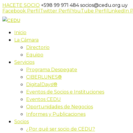
HACETE SOCIO
+598 99 971 484
socios@cedu.org.uy
Facebook Perfil
Twitter Perfil
YouTube Perfil
LinkedIn P
Inicio
La Cámara
Directorio
Equipo
Servicios
Programa Despegate
CIBERLUNES®
DigitalDays!®
Eventos de Socios e Instituciones
Eventos CEDU
Oportunidades de Negocios
Informes y Publicaciones
Socios
¿Por qué ser socio de CEDU?