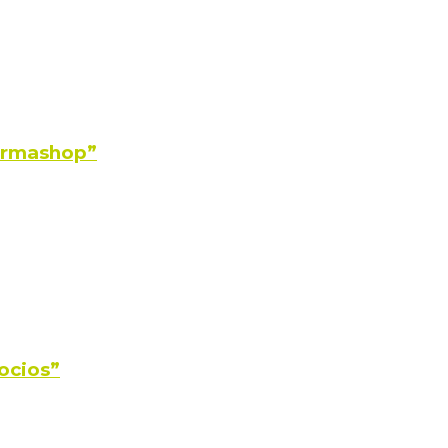
Farmashop”
ocios”