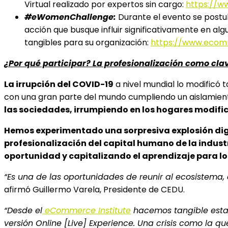
Virtual realizado por expertos sin cargo:
https://w
#eWomenChallenge:
Durante el evento se postul
acción que busque influir significativamente en alg
tangibles para su organización:
https://www.ecom
¿Por qué participar? La profesionalización como cla
La irrupción del COVID-19
a nivel mundial lo modificó 
con una gran parte del mundo cumpliendo un aislamiento
las sociedades, irrumpiendo en los hogares modific
Hemos experimentado una sorpresiva explosión digit
profesionalización del capital humano de la indus
oportunidad y capitalizando el aprendizaje para lo 
“Es una de las oportunidades de reunir al ecosistema, 
afirmó Guillermo Varela, Presidente de CEDU.
“Desde el
eCommerce Institute
hacemos tangible esta 
versión Online [Live] Experience. Una crisis como la 