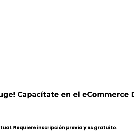
e en el eCommerce Day Uruguay Online [Live] Experience
auge! Capacítate en el eCommerce 
rtual. Requiere inscripción previa y es gratuito.