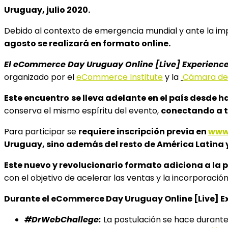
Uruguay, julio 2020.
Debido al contexto de emergencia mundial y ante la imp
agosto se realizará en formato online.
El eCommerce Day Uruguay Online [Live] Experienc
organizado por el
eCommerce Institute
y la
Cámara de 
Este encuentro
se lleva adelante en el país desde h
conserva el mismo espíritu del evento,
conectando a tr
Para participar se
requiere inscripción previa en
www
Uruguay, sino además del resto de América Latina 
Este nuevo y revolucionario formato adiciona a la
con el objetivo de acelerar las ventas y la incorporaci
Durante el eCommerce Day Uruguay Online [Live] E
#DrWebChallege:
La postulación se hace durante 