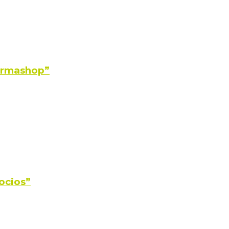
Farmashop”
ocios”