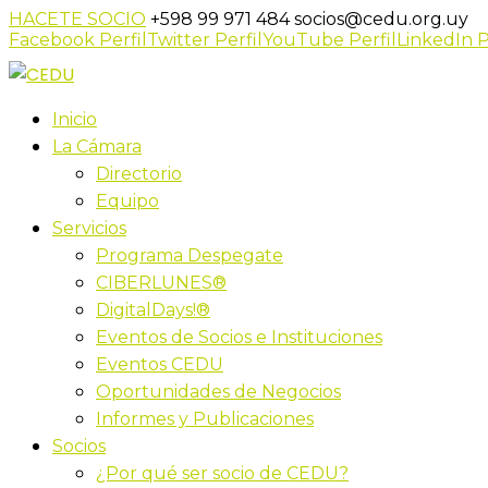
HACETE SOCIO
+598 99 971 484
socios@cedu.org.uy
Facebook Perfil
Twitter Perfil
YouTube Perfil
LinkedIn P
Inicio
La Cámara
Directorio
Equipo
Servicios
Programa Despegate
CIBERLUNES®
DigitalDays!®
Eventos de Socios e Instituciones
Eventos CEDU
Oportunidades de Negocios
Informes y Publicaciones
Socios
¿Por qué ser socio de CEDU?