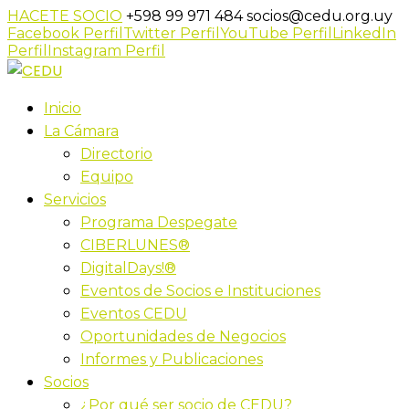
HACETE SOCIO
+598 99 971 484
socios@cedu.org.uy
Facebook Perfil
Twitter Perfil
YouTube Perfil
LinkedIn
Perfil
Instagram Perfil
Inicio
La Cámara
Directorio
Equipo
Servicios
Programa Despegate
CIBERLUNES®
DigitalDays!®
Eventos de Socios e Instituciones
Eventos CEDU
Oportunidades de Negocios
Informes y Publicaciones
Socios
¿Por qué ser socio de CEDU?