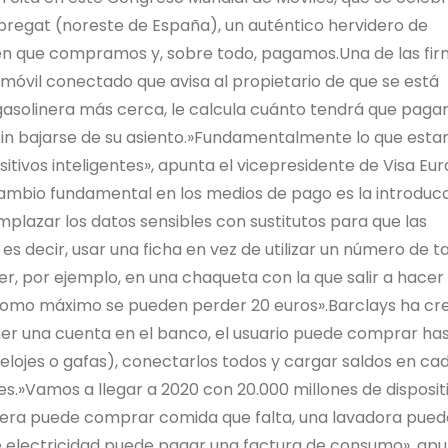
obregat (noreste de España), un auténtico hervidero de
en que compramos y, sobre todo, pagamos.Una de las fi
omóvil conectado que avisa al propietario de que se está
 gasolinera más cerca, le calcula cuánto tendrá que pagar
n bajarse de su asiento.»Fundamentalmente lo que est
tivos inteligentes», apunta el vicepresidente de Visa Eu
 cambio fundamental en los medios de pago es la introduc
plazar los datos sensibles con sustitutos para que las
s decir, usar una ficha en vez de utilizar un número de ta
er, por ejemplo, en una chaqueta con la que salir a hacer
 como máximo se pueden perder 20 euros».Barclays ha cr
ener una cuenta en el banco, el usuario puede comprar has
 relojes o gafas), conectarlos todos y cargar saldos en ca
es.»Vamos a llegar a 2020 con 20.000 millones de disposit
era puede comprar comida que falta, una lavadora pued
 electricidad puede pagar una factura de consumo», apu