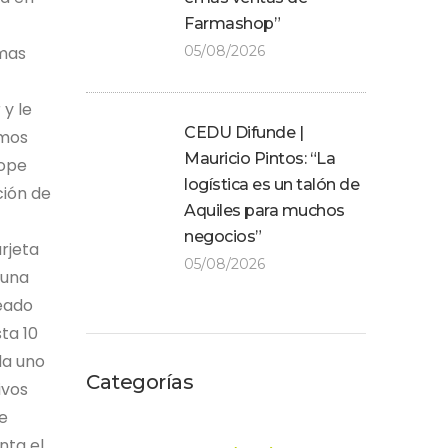
Farmashop”
rmas
05/08/2026
 y le
CEDU Difunde |
amos
Mauricio Pintos: “La
rope
logística es un talón de
ción de
Aquiles para muchos
negocios”
rjeta
05/08/2026
 una
eado
ta 10
da uno
Categorías
ivos
e
nta el