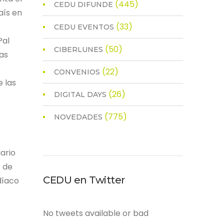
(445)
CEDU DIFUNDE
aís en
(33)
CEDU EVENTOS
Pal
(50)
CIBERLUNES
las
(22)
CONVENIOS
e las
(26)
DIGITAL DAYS
(775)
NOVEDADES
ario
s de
CEDU en Twitter
díaco
No tweets available or bad