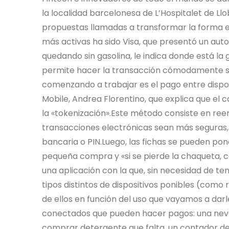
la localidad barcelonesa de L’Hospitalet de Ll
propuestas llamadas a transformar la forma 
más activas ha sido Visa, que presentó un aut
quedando sin gasolina, le indica donde está la
permite hacer la transacción cómodamente si
comenzando a trabajar es el pago entre disposi
Mobile, Andrea Florentino, que explica que el
la «tokenización».Este método consiste en reem
transacciones electrónicas sean más seguras, e
bancaria o PIN.Luego, las fichas se pueden pon
pequeña compra y «si se pierde la chaqueta,
una aplicación con la que, sin necesidad de t
tipos distintos de dispositivos ponibles (como
de ellos en función del uso que vayamos a darl
conectados que pueden hacer pagos: una nev
comprar detergente que falta, un contador de