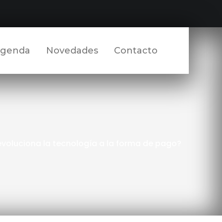
Facebook
Twitter
YouTube
LinkedIn
Instagram
Perfil
Perfil
Perfil
Perfil
Perfil
genda
Novedades
Contacto
voluciona la tecnología a la forma de pago?