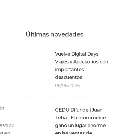
Últimas novedades
Vuelve Digital Days
Viajes y Accesorios con
importantes
descuentos
06/08/2026
in
CEDU Difunde | Juan
Teba: “El e-commerce
presas
ganó un lugar enorme
ra en
en las ventas de