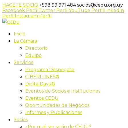
HACETE SOCIO
+598 99 971 484
socios@cedu.org.uy
Facebook Perfil
Twitter Perfil
YouTube Perfil
LinkedIn
Perfil
Instagram Perfil
Inicio
La Cámara
Directorio
Equipo
Servicios
Programa Despegate
CIBERLUNES®
DigitalDays!®
Eventos de Socios e Instituciones
Eventos CEDU
Oportunidades de Negocios
Informes y Publicaciones
Socios
¿Por qué ser socio de CEDU?