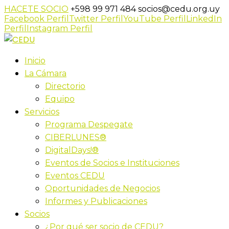
HACETE SOCIO
+598 99 971 484
socios@cedu.org.uy
Facebook Perfil
Twitter Perfil
YouTube Perfil
LinkedIn
Perfil
Instagram Perfil
Inicio
La Cámara
Directorio
Equipo
Servicios
Programa Despegate
CIBERLUNES®
DigitalDays!®
Eventos de Socios e Instituciones
Eventos CEDU
Oportunidades de Negocios
Informes y Publicaciones
Socios
¿Por qué ser socio de CEDU?