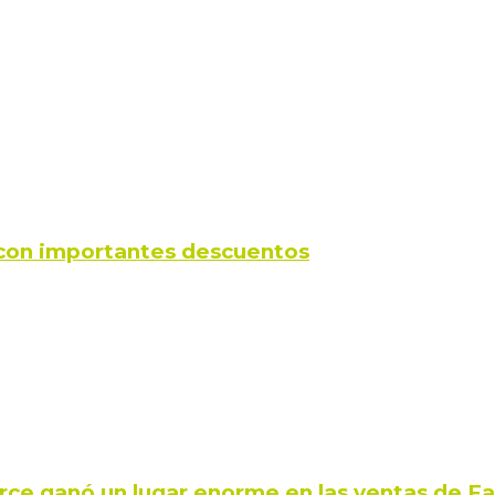
s con importantes descuentos
rce ganó un lugar enorme en las ventas de 