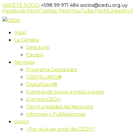
HACETE SOCIO
+598 99 971 484
socios@cedu.org.uy
Facebook Perfil
Twitter Perfil
YouTube Perfil
LinkedIn P
Inicio
La Cámara
Directorio
Equipo
Servicios
Programa Despegate
CIBERLUNES®
DigitalDays!®
Eventos de Socios e Instituciones
Eventos CEDU
Oportunidades de Negocios
Informes y Publicaciones
Socios
¿Por qué ser socio de CEDU?