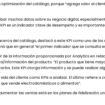
a optimización del catálogo, porque “agrega valor al clie
ecabar muchos datos sobre su negocio digital, especialmen
 KPI es un indicador clave de desempeño y es importante
cerca del catálogo, destacó a este KPI como uno de los q
onó que en general “el primer indicador que se consulta es 
r de la información proporcionada por Analytics en relac
ra/información del producto. “El producto que tiene mayo
os. Este KPI otorga información y se puede realizar algun
ida del cliente como KPIs a analizar. El último refiere a c
n que vende electrodomésticos o alimentos”.
 aumentar las ventas está en los planes de fidelización