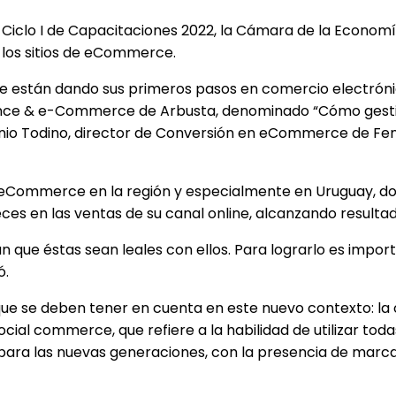
 Ciclo I de Capacitaciones 2022, la Cámara de la Econom
 los sitios de eCommerce.
e están dando sus primeros pasos en comercio electrónico
ence & e-Commerce de Arbusta, denominado “Cómo gesti
onio Todino, director de Conversión en eCommerce de Feni
 de eCommerce en la región y especialmente en Uruguay,
ces en las ventas de su canal online, alcanzando resulta
an que éstas sean leales con ellos. Para lograrlo es impo
ó.
ue se deben tener en cuenta en este nuevo contexto: la o
ial commerce, que refiere a la habilidad de utilizar toda
ra las nuevas generaciones, con la presencia de marcas 