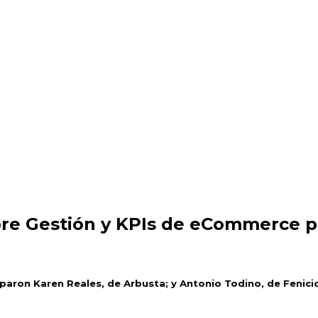
Is de eCommerce para potenciar las ventas
re Gestión y KPIs de eCommerce pa
iparon Karen Reales, de Arbusta; y Antonio Todino, de Fenici