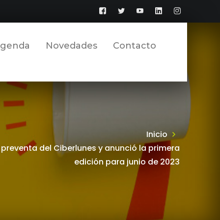
Facebook
Twitter
YouTube
LinkedIn
Instagram
Perfil
Perfil
Perfil
Perfil
Perfil
genda
Novedades
Contacto
Inicio
 preventa del Ciberlunes y anunció la primera
edición para junio de 2023