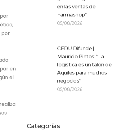
en las ventas de
Farmashop”
 por
05/08/2026
ética,
s por
CEDU Difunde |
Mauricio Pintos: “La
cada
logística es un talón de
ipar en
Aquiles para muchos
gún el
negocios”
05/08/2026
realiza
sas
Categorías