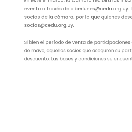
En este el marco, la Cámara recibirá las ins
evento a través de ciberlunes@cedu.org.uy. 
socios de la cámara, por lo que quienes de
socios@cedu.org.uy
.
Si bien el período de venta de participaciones e
de mayo, aquellos socios que aseguren su part
descuento. Las bases y condiciones se encuent