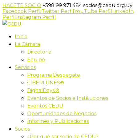
HACETE SOCIO
+598 99 971 484
socios@cedu.org.uy
Facebook Perfil
Twitter Perfil
YouTube Perfil
LinkedIn
Perfil
Instagram Perfil
Inicio
La Cámara
Directorio
Equipo
Servicios
Programa Despegate
CIBERLUNES®
DigitalDays!®
Eventos de Socios e Instituciones
Eventos CEDU
Oportunidades de Negocios
Informes y Publicaciones
Socios
¿Por qué ser socio de CEDU?