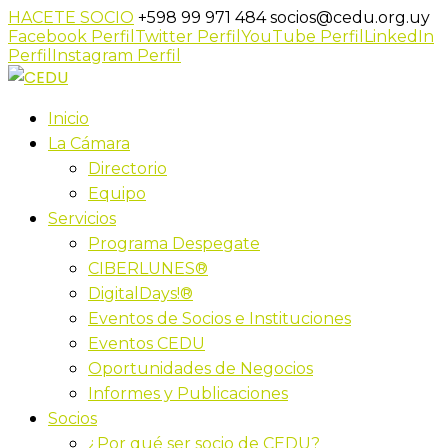
HACETE SOCIO
+598 99 971 484
socios@cedu.org.uy
Facebook Perfil
Twitter Perfil
YouTube Perfil
LinkedIn
Perfil
Instagram Perfil
Inicio
La Cámara
Directorio
Equipo
Servicios
Programa Despegate
CIBERLUNES®
DigitalDays!®
Eventos de Socios e Instituciones
Eventos CEDU
Oportunidades de Negocios
Informes y Publicaciones
Socios
¿Por qué ser socio de CEDU?