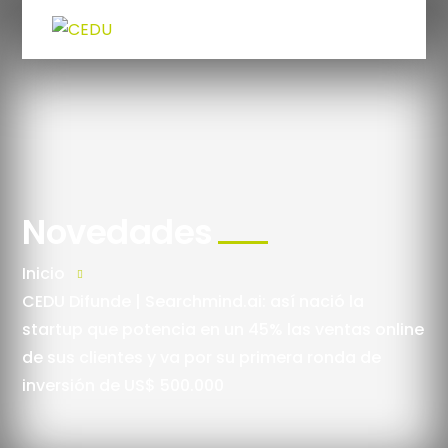
Novedades
Inicio
CEDU Difunde | Searchmind.ai: así nació la
startup que potencia en un 45% las ventas online
de sus clientes y va por su primera ronda de
inversión de US$ 500.000