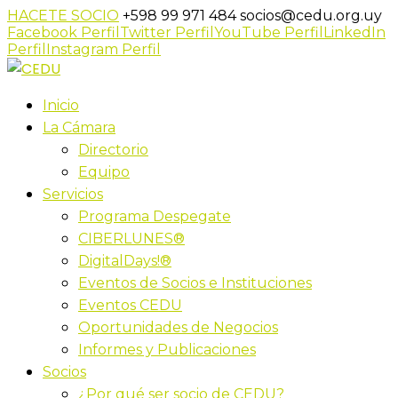
HACETE SOCIO
+598 99 971 484
socios@cedu.org.uy
Facebook Perfil
Twitter Perfil
YouTube Perfil
LinkedIn
Perfil
Instagram Perfil
Inicio
La Cámara
Directorio
Equipo
Servicios
Programa Despegate
CIBERLUNES®
DigitalDays!®
Eventos de Socios e Instituciones
Eventos CEDU
Oportunidades de Negocios
Informes y Publicaciones
Socios
¿Por qué ser socio de CEDU?