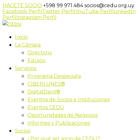
HACETE SOCIO
+598 99 971 484
socios@cedu.org.uy
Facebook Perfil
Twitter Perfil
YouTube Perfil
LinkedIn
Perfil
Instagram Perfil
Inicio
La Cámara
Directorio
Equipo
Servicios
Programa Despegate
CIBERLUNES®
DigitalDays!®
Eventos de Socios e Instituciones
Eventos CEDU
Oportunidades de Negocios
Informes y Publicaciones
Socios
¿Por qué ser socio de CEDU?