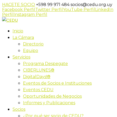
HACETE SOCIO
+598 99 971 484
socios@cedu.org.uy
Facebook Perfil
Twitter Perfil
YouTube Perfil
LinkedIn
Perfil
Instagram Perfil
Inicio
La Cámara
Directorio
Equipo
Servicios
Programa Despegate
CIBERLUNES®
DigitalDays!®
Eventos de Socios e Instituciones
Eventos CEDU
Oportunidades de Negocios
Informes y Publicaciones
Socios
¿Por qué ser socio de CEDU?