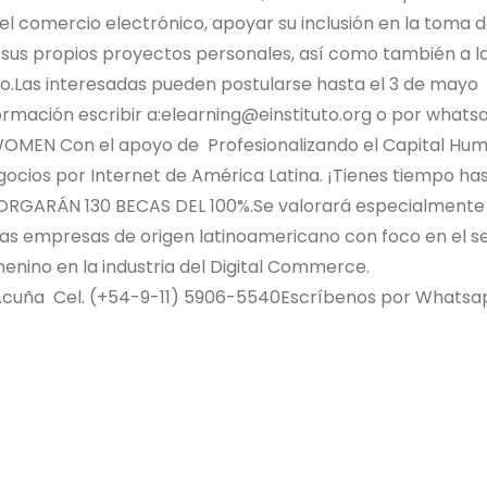
del comercio electrónico, apoyar su inclusión en la toma 
to sus propios proyectos personales, así como también a l
to.Las interesadas pueden postularse hasta el 3 de mayo
ormación escribir a:elearning@einstituto.org o por whats
EN Con el apoyo de Profesionalizando el Capital Hu
gocios por Internet de América Latina. ¡Tienes tiempo has
GARÁN 130 BECAS DEL 100%.Se valorará especialmente 
as empresas de origen latinoamericano con foco en el s
menino en la industria del Digital Commerce.
Acuña Cel. (+54-9-11) 5906-5540Escríbenos por Whatsa