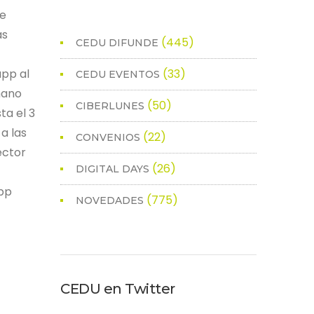
de
as
(445)
CEDU DIFUNDE
app al
(33)
CEDU EVENTOS
mano
(50)
CIBERLUNES
ta el 3
a las
(22)
CONVENIOS
ector
(26)
DIGITAL DAYS
pp
(775)
NOVEDADES
CEDU en Twitter