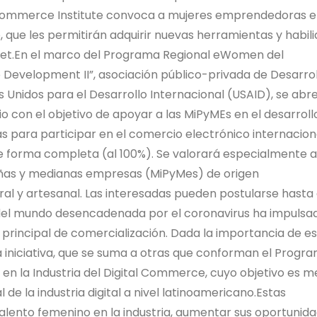
eCommerce Institute convoca a mujeres emprendedoras 
 que les permitirán adquirir nuevas herramientas y habil
rnet.En el marco del Programa Regional eWomen del
 Development II”, asociación público-privada de Desarrol
s Unidos para el Desarrollo Internacional (USAID), se abre
 con el objetivo de apoyar a las MiPyMEs en el desarroll
as para participar en el comercio electrónico internacion
e forma completa (al 100%). Se valorará especialmente a
eñas y medianas empresas (MiPyMes) de origen
al y artesanal. Las interesadas pueden postularse hasta 
ual del mundo desencadenada por el coronavirus ha impulsa
o principal de comercialización. Dada la importancia de e
ta iniciativa, que se suma a otras que conforman el Progr
en la Industria del Digital Commerce, cuyo objetivo es m
de la industria digital a nivel latinoamericano.Estas
lento femenino en la industria, aumentar sus oportunid