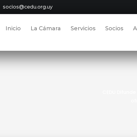
socios@cedu.org.uy
Inicio
La Cámara
Servicios
Socios
A
CEDU Difunde
of