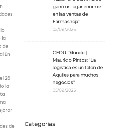
en
ganó un lugar enorme
idades
en las ventas de
Farmashop”
lo
05/08/2026
 la
o de
CEDU Difunde |
al.En
Mauricio Pintos: “La
logística es un talón de
Aquiles para muchos
el 26
negocios”
do la
05/08/2026
sta
ama
ejorar
Categorías
ades de