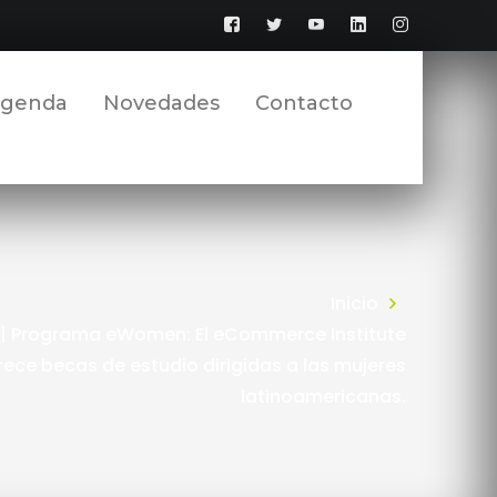
Facebook
Twitter
YouTube
LinkedIn
Instagram
Perfil
Perfil
Perfil
Perfil
Perfil
genda
Novedades
Contacto
Inicio
 | Programa eWomen: El eCommerce Institute
rece becas de estudio dirigidas a las mujeres
latinoamericanas.