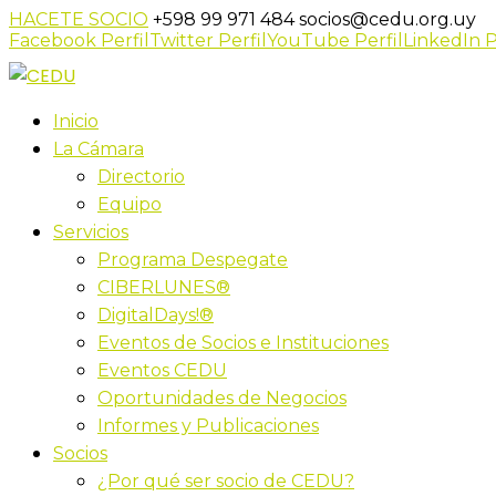
HACETE SOCIO
+598 99 971 484
socios@cedu.org.uy
Facebook Perfil
Twitter Perfil
YouTube Perfil
LinkedIn P
Inicio
La Cámara
Directorio
Equipo
Servicios
Programa Despegate
CIBERLUNES®
DigitalDays!®
Eventos de Socios e Instituciones
Eventos CEDU
Oportunidades de Negocios
Informes y Publicaciones
Socios
¿Por qué ser socio de CEDU?