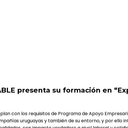
mación en “Exportación Digital”
E presenta su formación en “Expo
mplan con los requisitos de Programa de Apoyo Empresar
pañías uruguayas y también de su entorno, y por ello in
idades, con impacto verdadero a nivel laboral y cotidian