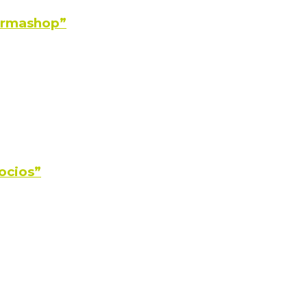
Farmashop”
ocios”