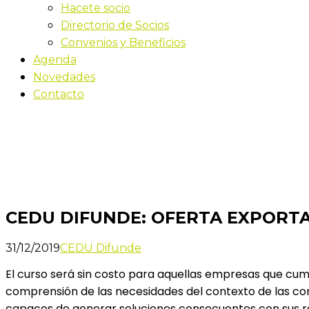
Hacete socio
Directorio de Socios
Convenios y Beneficios
Agenda
Novedades
Contacto
Novedades
Inicio
CEDU DIFUNDE: OFERTA EXPORTABLE presenta su for
CEDU DIFUNDE: OFERTA EXPORTABL
31/12/2019
CEDU Difunde
El curso será sin costo para aquellas empresas que cu
comprensión de las necesidades del contexto de las com
capaces de generar soluciones consecuentes con sus real