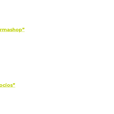
Farmashop”
ocios”