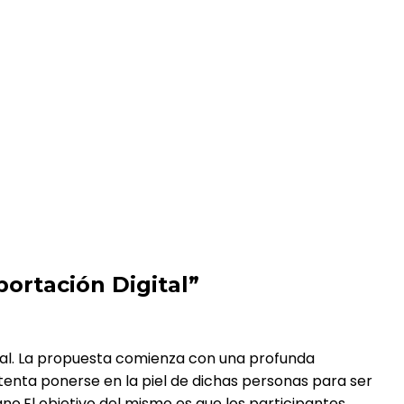
rtación Digital”
ial. La propuesta comienza con una profunda
tenta ponerse en la piel de dichas personas para ser
o.El objetivo del mismo es que los participantes