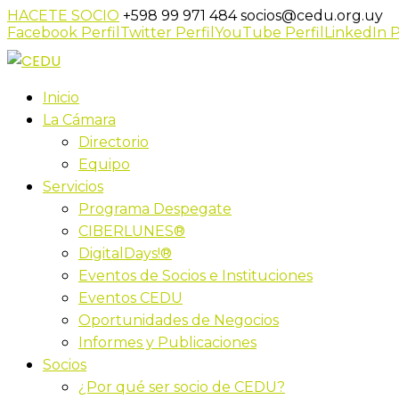
HACETE SOCIO
+598 99 971 484
socios@cedu.org.uy
Facebook Perfil
Twitter Perfil
YouTube Perfil
LinkedIn P
Inicio
La Cámara
Directorio
Equipo
Servicios
Programa Despegate
CIBERLUNES®
DigitalDays!®
Eventos de Socios e Instituciones
Eventos CEDU
Oportunidades de Negocios
Informes y Publicaciones
Socios
¿Por qué ser socio de CEDU?