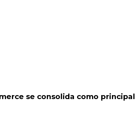
da como principal canal de venta, DAC invierte en tecno
erce se consolida como principal 