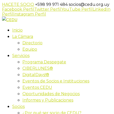
HACETE SOCIO
+598 99 971 484
socios@cedu.org.uy
Facebook Perfil
Twitter Perfil
YouTube Perfil
LinkedIn
Perfil
Instagram Perfil
Inicio
La Cámara
Directorio
Equipo
Servicios
Programa Despegate
CIBERLUNES®
DigitalDays!®
Eventos de Socios e Instituciones
Eventos CEDU
Oportunidades de Negocios
Informes y Publicaciones
Socios
¿Por qué ser socio de CEDU?