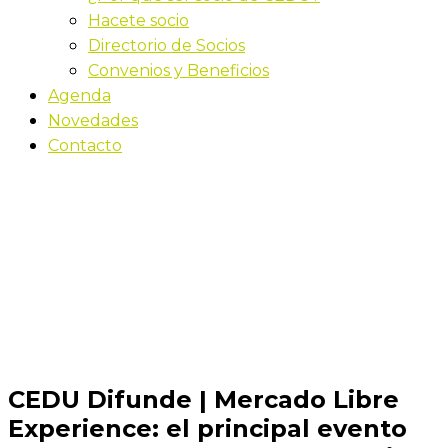
Hacete socio
Directorio de Socios
Convenios y Beneficios
Agenda
Novedades
Contacto
Novedades
Inicio
CEDU Difunde | Mercado Libre Experience: el
principal evento de e-commerce del país reunió a
más de 2.000 personas y presentó tendencias y
novedades
CEDU Difunde | Mercado Libre
Experience: el principal evento