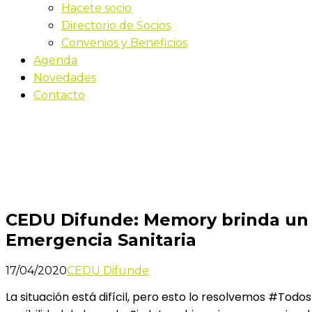
Hacete socio
Directorio de Socios
Convenios y Beneficios
Agenda
Novedades
Contacto
Novedades
Inicio
CEDU Difunde: Memory brinda un Catálogo Web Gra
CEDU Difunde: Memory brinda un C
Emergencia Sanitaria
17/04/2020
CEDU Difunde
La situación está difícil, pero esto lo resolvemos #Tod