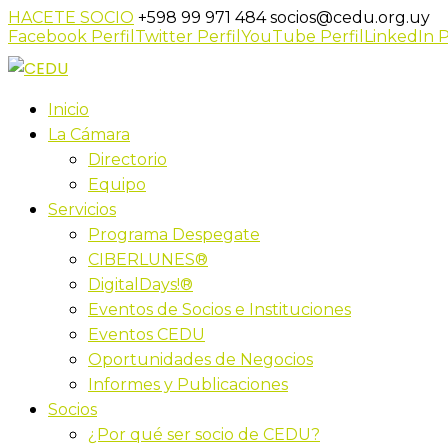
HACETE SOCIO
+598 99 971 484
socios@cedu.org.uy
Facebook Perfil
Twitter Perfil
YouTube Perfil
LinkedIn P
Inicio
La Cámara
Directorio
Equipo
Servicios
Programa Despegate
CIBERLUNES®
DigitalDays!®
Eventos de Socios e Instituciones
Eventos CEDU
Oportunidades de Negocios
Informes y Publicaciones
Socios
¿Por qué ser socio de CEDU?