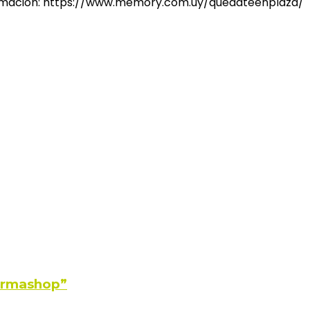
nformación: https://www.memory.com.uy/quedateenplaza/
Farmashop”