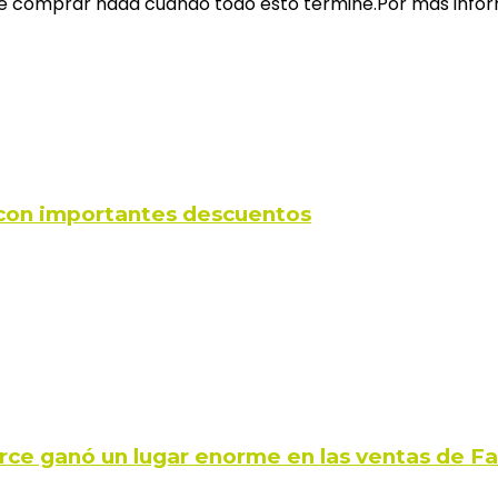
iso de comprar nada cuando todo esto termine.Por más i
s con importantes descuentos
rce ganó un lugar enorme en las ventas de 