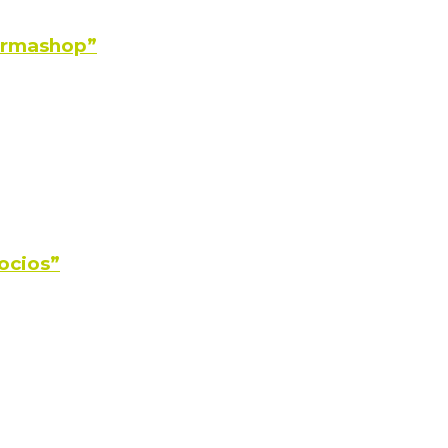
Farmashop”
ocios”