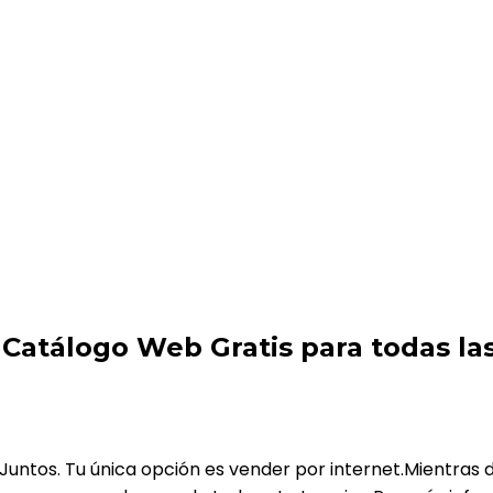
tis para todas las empresas mientras dure la Emergenci
atálogo Web Gratis para todas la
osJuntos. Tu única opción es vender por internet.Mientras