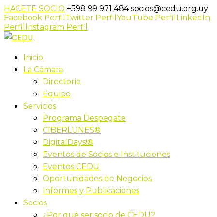
HACETE SOCIO
+598 99 971 484
socios@cedu.org.uy
Facebook Perfil
Twitter Perfil
YouTube Perfil
LinkedIn
Perfil
Instagram Perfil
Inicio
La Cámara
Directorio
Equipo
Servicios
Programa Despegate
CIBERLUNES®
DigitalDays!®
Eventos de Socios e Instituciones
Eventos CEDU
Oportunidades de Negocios
Informes y Publicaciones
Socios
¿Por qué ser socio de CEDU?