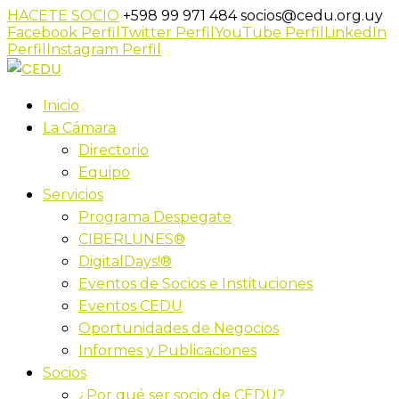
HACETE SOCIO
+598 99 971 484
socios@cedu.org.uy
Facebook Perfil
Twitter Perfil
YouTube Perfil
LinkedIn
Perfil
Instagram Perfil
Inicio
La Cámara
Directorio
Equipo
Servicios
Programa Despegate
CIBERLUNES®
DigitalDays!®
Eventos de Socios e Instituciones
Eventos CEDU
Oportunidades de Negocios
Informes y Publicaciones
Socios
¿Por qué ser socio de CEDU?