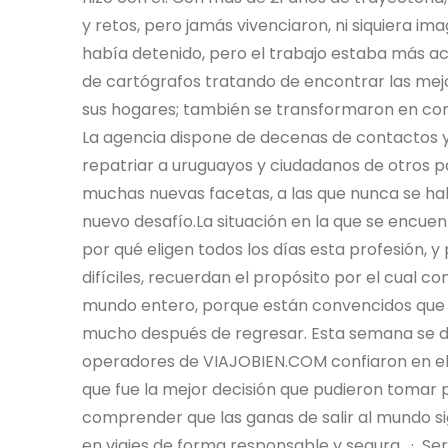
y retos, pero jamás vivenciaron, ni siquiera i
había detenido, pero el trabajo estaba más act
de cartógrafos tratando de encontrar las mej
sus hogares; también se transformaron en cont
La agencia dispone de decenas de contactos y 
repatriar a uruguayos y ciudadanos de otros p
muchas nuevas facetas, a las que nunca se ha
nuevo desafío.La situación en la que se encue
por qué eligen todos los días esta profesión, 
difíciles, recuerdan el propósito por el cual co
mundo entero, porque están convencidos que l
mucho después de regresar. Esta semana se de
operadores de VIAJOBIEN.COM confiaron en el
que fue la mejor decisión que pudieron tomar po
comprender que las ganas de salir al mundo sig
en viajes de forma responsable y segura. · Se