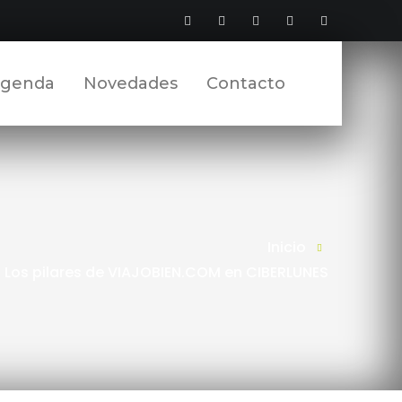
Facebook
Twitter
YouTube
LinkedIn
Instagram
Perfil
Perfil
Perfil
Perfil
Perfil
genda
Novedades
Contacto
Inicio
 Los pilares de VIAJOBIEN.COM en CIBERLUNES