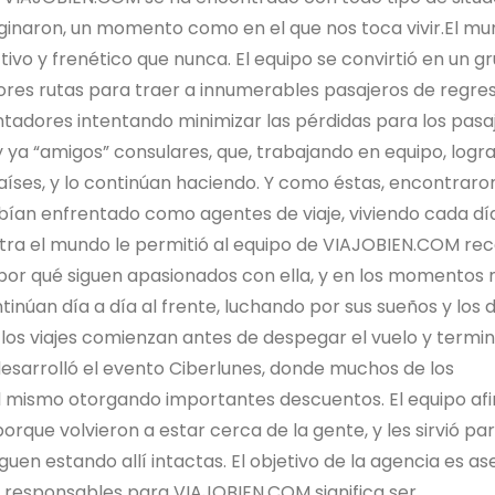
maginaron, un momento como en el que nos toca vivir.El m
ivo y frenético que nunca. El equipo se convirtió en un g
ores rutas para traer a innumerables pasajeros de regre
adores intentando minimizar las pérdidas para los pasaj
ya “amigos” consulares, que, trabajando en equipo, logr
aíses, y lo continúan haciendo. Y como éstas, encontraro
bían enfrentado como agentes de viaje, viviendo cada dí
ntra el mundo le permitió al equipo de VIAJOBIEN.COM re
y por qué siguen apasionados con ella, y en los momentos
ntinúan día a día al frente, luchando por sus sueños y los d
os viajes comienzan antes de despegar el vuelo y termi
sarrolló el evento Ciberlunes, donde muchos de los
 mismo otorgando importantes descuentos. El equipo af
rque volvieron a estar cerca de la gente, y les sirvió pa
uen estando allí intactas. El objetivo de la agencia es as
r responsables para VIAJOBIEN.COM significa ser