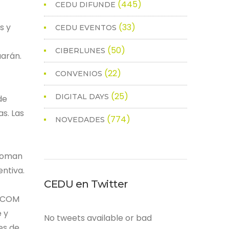
(445)
CEDU DIFUNDE
s y
(33)
CEDU EVENTOS
(50)
CIBERLUNES
uarán.
(22)
CONVENIOS
(25)
DIGITAL DAYS
de
s. Las
(774)
NOVEDADES
 toman
ntiva.
CEDU en Twitter
N.COM
 y
No tweets available or bad
es de