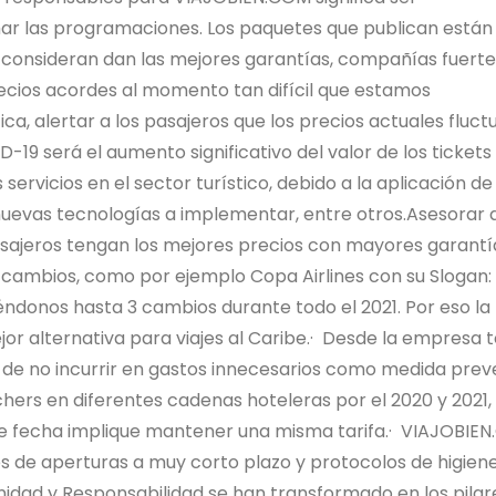
r las programaciones. Los paquetes que publican están
 consideran dan las mejores garantías, compañías fuerte
ecios acordes al momento tan difícil que estamos
a, alertar a los pasajeros que los precios actuales fluct
-19 será el aumento significativo del valor de los tickets
servicios en el sector turístico, debido a la aplicación de
nuevas tecnologías a implementar, entre otros.Asesorar 
pasajeros tengan los mejores precios con mayores garantía
 cambios, como por ejemplo Copa Airlines con su Slogan:
iéndonos hasta 3 cambios durante todo el 2021. Por eso la
or alternativa para viajes al Caribe.· Desde la empresa
 de no incurrir en gastos innecesarios como medida preve
chers en diferentes cadenas hoteleras por el 2020 y 2021,
de fecha implique mantener una misma tarifa.· VIAJOBIE
 de aperturas a muy corto plazo y protocolos de higiene
unidad y Responsabilidad se han transformado en los pilar