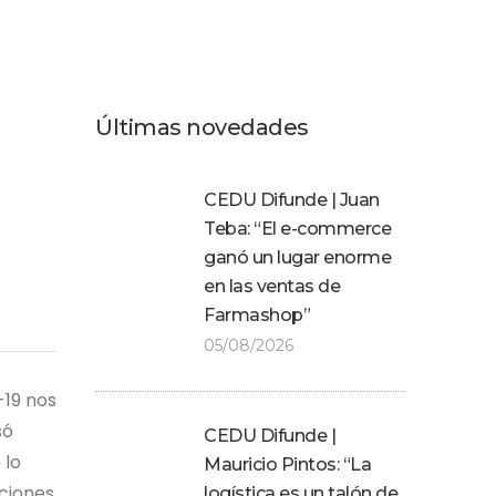
Últimas novedades
CEDU Difunde | Juan
Teba: “El e-commerce
ganó un lugar enorme
en las ventas de
Farmashop”
05/08/2026
-19 nos
só
CEDU Difunde |
 lo
Mauricio Pintos: “La
aciones
logística es un talón de