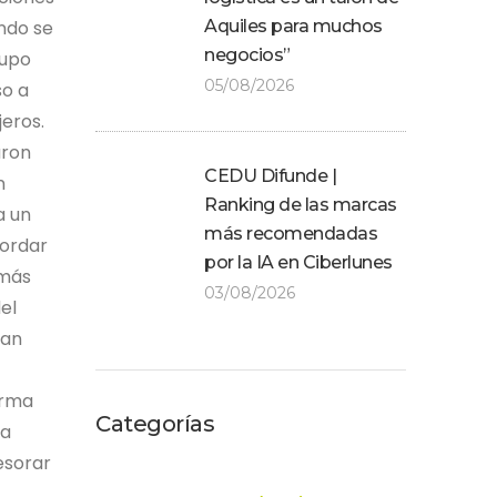
undo se
Aquiles para muchos
negocios”
rupo
05/08/2026
so a
eros.
aron
CEDU Difunde |
n
Ranking de las marcas
a un
más recomendadas
cordar
por la IA en Ciberlunes
 más
03/08/2026
el
nan
irma
Categorías
ra
esorar