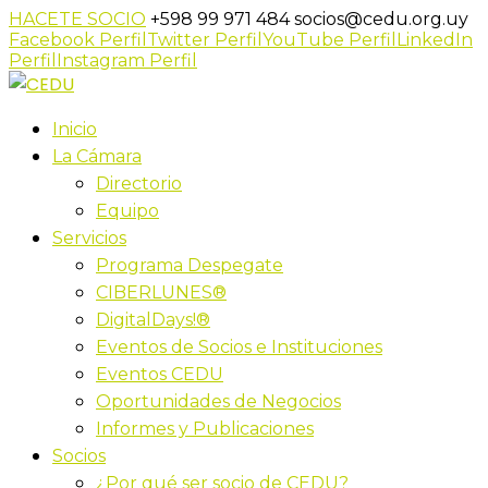
HACETE SOCIO
+598 99 971 484
socios@cedu.org.uy
Facebook Perfil
Twitter Perfil
YouTube Perfil
LinkedIn
Perfil
Instagram Perfil
Inicio
La Cámara
Directorio
Equipo
Servicios
Programa Despegate
CIBERLUNES®
DigitalDays!®
Eventos de Socios e Instituciones
Eventos CEDU
Oportunidades de Negocios
Informes y Publicaciones
Socios
¿Por qué ser socio de CEDU?