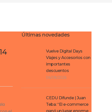
Últimas novedades
14
Vuelve Digital Days
Viajes y Accesorios con
importantes
descuentos
06/08/2026
CEDU Difunde | Juan
ala
Teba: “El e-commerce
con el
ganó un lugar enorme