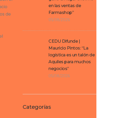
en las ventas de
acio
Farmashop”
tos de
05/08/2026
el
CEDU Difunde |
Mauricio Pintos: “La
logística es un talón de
Aquiles para muchos
negocios”
05/08/2026
Categorías