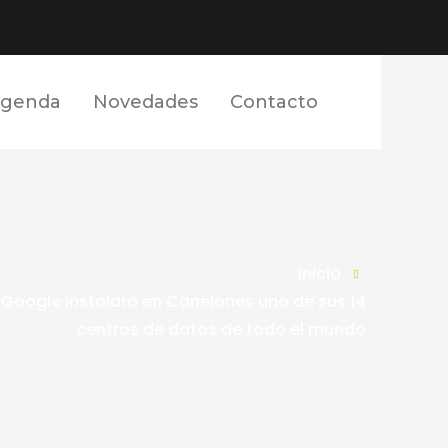
Facebook
Twitter
YouTube
LinkedIn
Instagram
Perfil
Perfil
Perfil
Perfil
Perfil
genda
Novedades
Contacto
Inicio
 Google instalará en Canelones uno de sus 14
centros de datos de todo el mundo