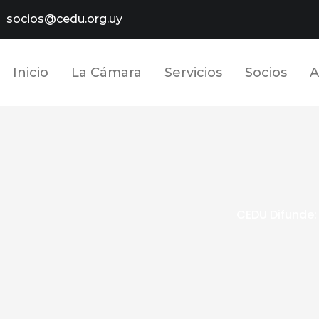
socios@cedu.org.uy
Inicio
La Cámara
Servicios
Socios
A
CEDU Difunde: