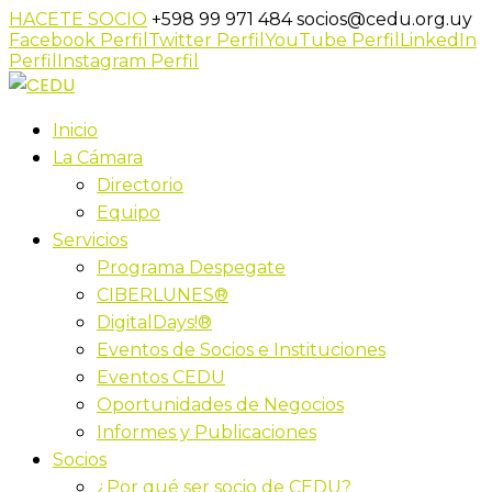
HACETE SOCIO
+598 99 971 484
socios@cedu.org.uy
Facebook Perfil
Twitter Perfil
YouTube Perfil
LinkedIn
Perfil
Instagram Perfil
Inicio
La Cámara
Directorio
Equipo
Servicios
Programa Despegate
CIBERLUNES®
DigitalDays!®
Eventos de Socios e Instituciones
Eventos CEDU
Oportunidades de Negocios
Informes y Publicaciones
Socios
¿Por qué ser socio de CEDU?