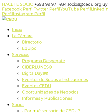
HACETE SOCIO
+598 99 971 484
socios@cedu.org.uy
Facebook Perfil
Twitter Perfil
YouTube Perfil
LinkedIn
Perfil
Instagram Perfil
Inicio
La Cámara
Directorio
Equipo
Servicios
Programa Despegate
CIBERLUNES®
DigitalDays!®
Eventos de Socios e Instituciones
Eventos CEDU
Oportunidades de Negocios
Informes y Publicaciones
Socios
¿Por qué ser socio de CEDU?