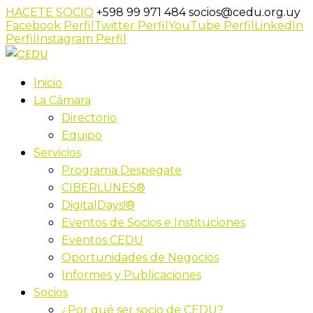
HACETE SOCIO
+598 99 971 484
socios@cedu.org.uy
Facebook Perfil
Twitter Perfil
YouTube Perfil
LinkedIn
Perfil
Instagram Perfil
Inicio
La Cámara
Directorio
Equipo
Servicios
Programa Despegate
CIBERLUNES®
DigitalDays!®
Eventos de Socios e Instituciones
Eventos CEDU
Oportunidades de Negocios
Informes y Publicaciones
Socios
¿Por qué ser socio de CEDU?