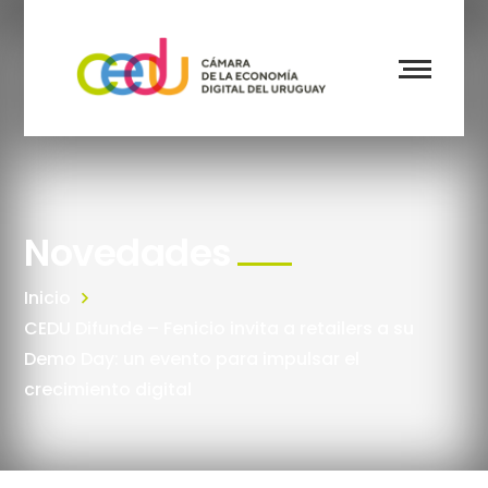
Novedades
Inicio
CEDU Difunde – Fenicio invita a retailers a su
Demo Day: un evento para impulsar el
crecimiento digital