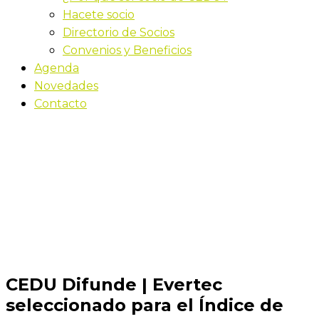
Hacete socio
Directorio de Socios
Convenios y Beneficios
Agenda
Novedades
Contacto
Novedades
Inicio
CEDU Difunde | Evertec seleccionado para el
Índice de Igualdad de Género de Bloomberg por 4to
año consecutivo por su compromiso con el avance de
las mujeres en el lugar de trabajo
CEDU Difunde | Evertec
seleccionado para el Índice de