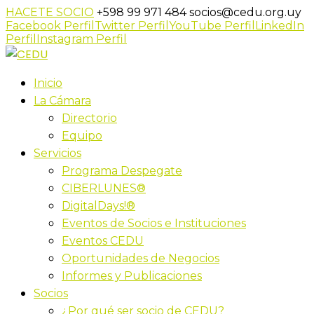
HACETE SOCIO
+598 99 971 484
socios@cedu.org.uy
Facebook Perfil
Twitter Perfil
YouTube Perfil
LinkedIn
Perfil
Instagram Perfil
Inicio
La Cámara
Directorio
Equipo
Servicios
Programa Despegate
CIBERLUNES®
DigitalDays!®
Eventos de Socios e Instituciones
Eventos CEDU
Oportunidades de Negocios
Informes y Publicaciones
Socios
¿Por qué ser socio de CEDU?