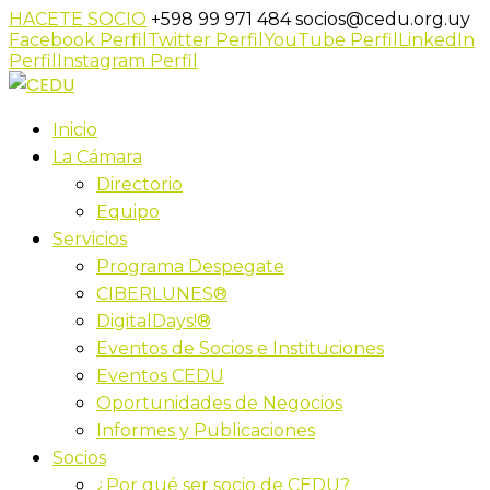
HACETE SOCIO
+598 99 971 484
socios@cedu.org.uy
Facebook Perfil
Twitter Perfil
YouTube Perfil
LinkedIn
Perfil
Instagram Perfil
Inicio
La Cámara
Directorio
Equipo
Servicios
Programa Despegate
CIBERLUNES®
DigitalDays!®
Eventos de Socios e Instituciones
Eventos CEDU
Oportunidades de Negocios
Informes y Publicaciones
Socios
¿Por qué ser socio de CEDU?