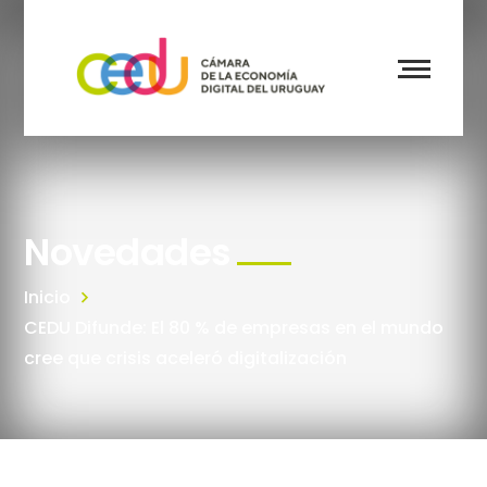
Novedades
Inicio
CEDU Difunde: El 80 % de empresas en el mundo
cree que crisis aceleró digitalización